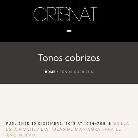
Tonos cobrizos
HOME
/
TONOS COBRIZOS
PUBLISHED
10 DICIEMBRE, 2018
AT 1024×768 IN
BRILLA
ESTA NOCHEVIEJA: IDEAS DE MANICURA PARA EL
.
AÑO NUEVO