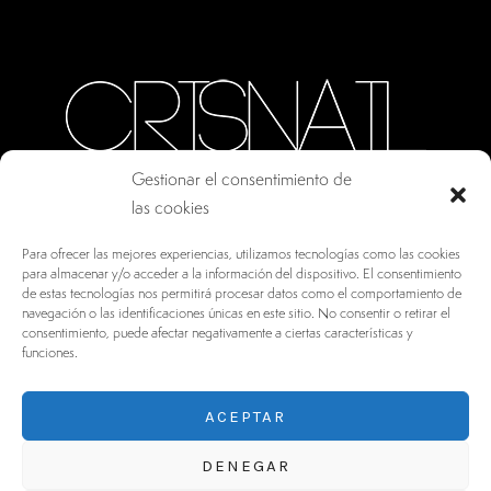
Gestionar el consentimiento de
las cookies
CALLE ORO, 10 · COLMENAR VIEJO MADRID
Para ofrecer las mejores experiencias, utilizamos tecnologías como las cookies
28770, ESPAÑA
para almacenar y/o acceder a la información del dispositivo. El consentimiento
de estas tecnologías nos permitirá procesar datos como el comportamiento de
INFO@DRV.ES
navegación o las identificaciones únicas en este sitio. No consentir o retirar el
consentimiento, puede afectar negativamente a ciertas características y
+34 902 100 021
funciones.
ACEPTAR
DENEGAR