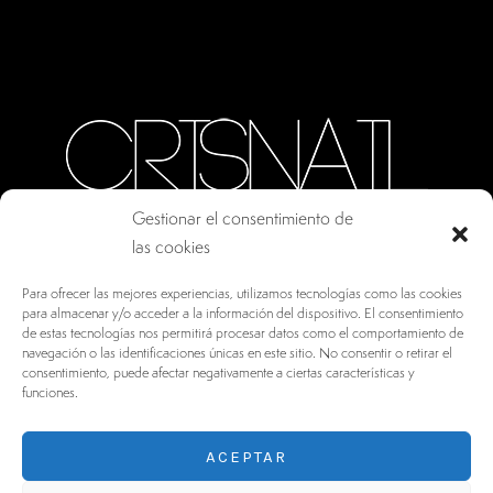
Gestionar el consentimiento de
las cookies
CALLE ORO, 10 · COLMENAR VIEJO MADRID
Para ofrecer las mejores experiencias, utilizamos tecnologías como las cookies
28770, ESPAÑA
para almacenar y/o acceder a la información del dispositivo. El consentimiento
de estas tecnologías nos permitirá procesar datos como el comportamiento de
INFO@DRV.ES
navegación o las identificaciones únicas en este sitio. No consentir o retirar el
consentimiento, puede afectar negativamente a ciertas características y
+34 902 100 021
funciones.
ACEPTAR