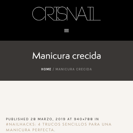
Manicura crecida
HOME
/
MANICURA CRECIDA
PUBLISHED
28 MARZO, 2019
AT 940×788 IN
#NAILHACKS: 4 TRUCOS SENCILLOS PARA UNA
.
MANICURA PERFECTA