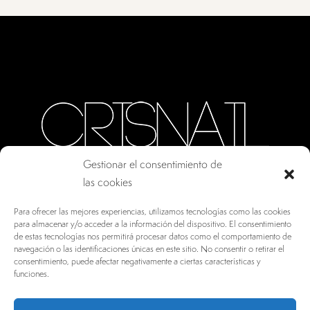
Gestionar el consentimiento de
las cookies
CALLE ORO, 10 · COLMENAR VIEJO MADRID
Para ofrecer las mejores experiencias, utilizamos tecnologías como las cookies
28770, ESPAÑA
para almacenar y/o acceder a la información del dispositivo. El consentimiento
de estas tecnologías nos permitirá procesar datos como el comportamiento de
INFO@DRV.ES
navegación o las identificaciones únicas en este sitio. No consentir o retirar el
consentimiento, puede afectar negativamente a ciertas características y
+34 902 100 021
funciones.