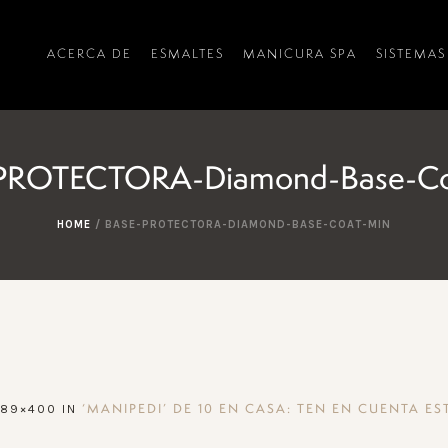
ACERCA DE
ESMALTES
MANICURA SPA
SISTEMAS
PROTECTORA-Diamond-Base-Co
HOME
/
BASE-PROTECTORA-DIAMOND-BASE-COAT-MIN
189×400 IN
‘MANIPEDI’ DE 10 EN CASA: TEN EN CUENTA EST