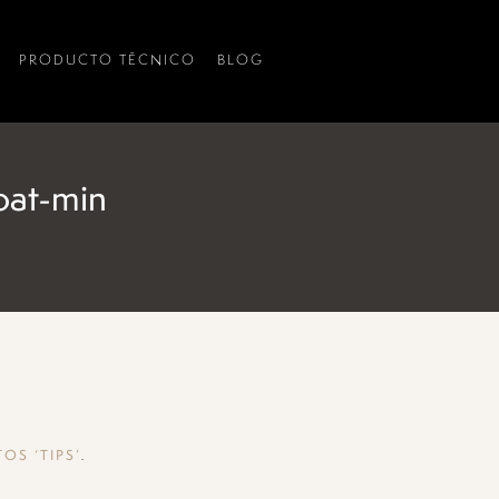
PRODUCTO TÉCNICO
BLOG
at-min
.
OS ‘TIPS’