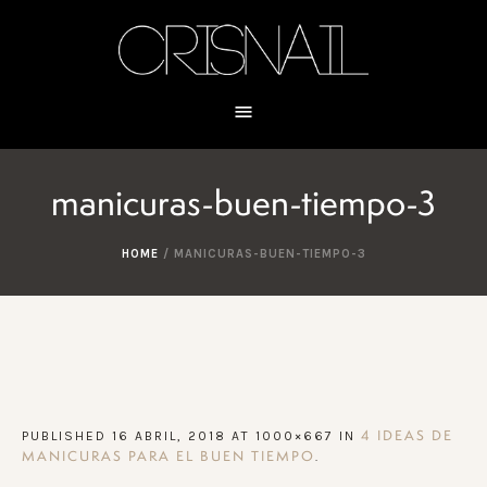
manicuras-buen-tiempo-3
HOME
/
MANICURAS-BUEN-TIEMPO-3
PUBLISHED
16 ABRIL, 2018
AT 1000×667 IN
4 IDEAS DE
.
MANICURAS PARA EL BUEN TIEMPO