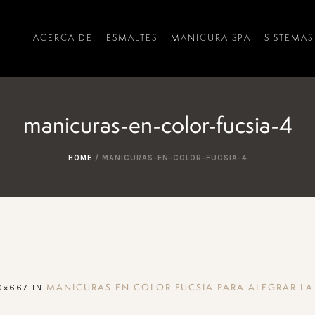
ACERCA DE
ESMALTES
MANICURA SPA
SISTEMAS
manicuras-en-color-fucsia-4
HOME
/
MANICURAS-EN-COLOR-FUCSIA-4
0×667 IN
MANICURAS EN COLOR FUCSIA PARA ALEGRAR LA