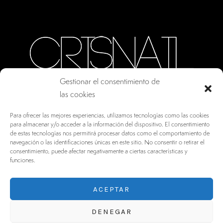
Gestionar el consentimiento de
las cookies
CALLE ORO, 10 · COLMENAR VIEJO MADRID
Para ofrecer las mejores experiencias, utilizamos tecnologías como las cookies
28770, ESPAÑA
para almacenar y/o acceder a la información del dispositivo. El consentimiento
de estas tecnologías nos permitirá procesar datos como el comportamiento de
INFO@DRV.ES
navegación o las identificaciones únicas en este sitio. No consentir o retirar el
consentimiento, puede afectar negativamente a ciertas características y
+34 902 100 021
funciones.
ACEPTAR
DENEGAR