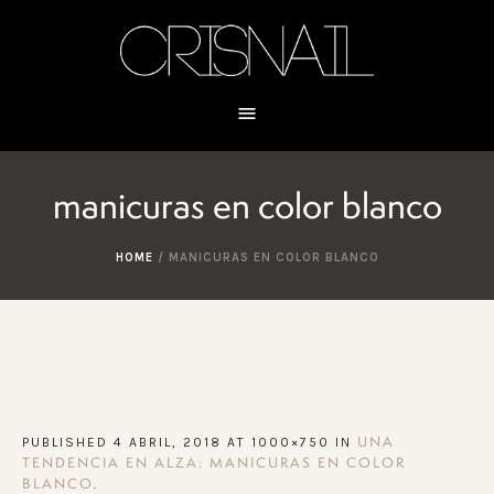
manicuras en color blanco
HOME
/
MANICURAS EN COLOR BLANCO
PUBLISHED
4 ABRIL, 2018
AT 1000×750 IN
UNA
TENDENCIA EN ALZA: MANICURAS EN COLOR
.
BLANCO