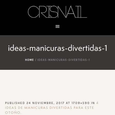
ideas-manicuras-divertidas-1
HOME
/
IDEAS-MANICURAS-DIVERTIDAS-1
PUBLISHED
24 NOVIEMBRE, 2017
AT 1709×590 IN
4
IDEAS DE MANICURAS DIVERTIDAS PARA ESTE
.
OTOÑO