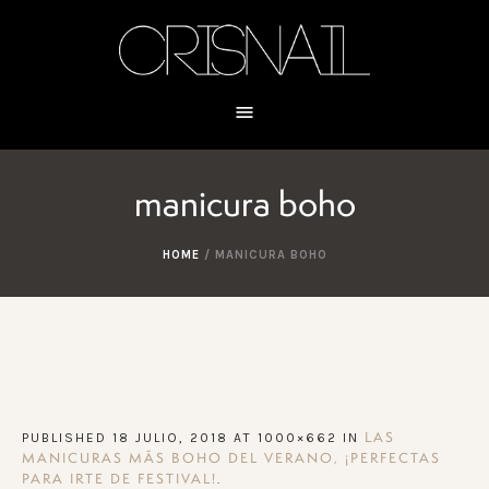
manicura boho
HOME
/
MANICURA BOHO
PUBLISHED
18 JULIO, 2018
AT 1000×662 IN
LAS
MANICURAS MÁS BOHO DEL VERANO, ¡PERFECTAS
.
PARA IRTE DE FESTIVAL!