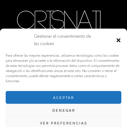
Gestionar el consentimiento de
las cookies
CALLE ORO, 10 · COLMENAR VIEJO MADRID
Para ofrecer las mejores experiencias, utilizamos tecnologías como las cookies
28770, ESPAÑA
para almacenar y/o acceder a la información del dispositivo. El consentimiento
de estas tecnologías nos permitirá procesar datos como el comportamiento de
INFO@DRV.ES
navegación o las identificaciones únicas en este sitio. No consentir o retirar el
consentimiento, puede afectar negativamente a ciertas características y
+34 902 100 021
funciones.
ACEPTAR
DENEGAR
VER PREFERENCIAS