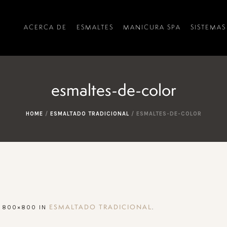
ACERCA DE
ESMALTES
MANICURA SPA
SISTEMAS
esmaltes-de-color
HOME
/
ESMALTADO TRADICIONAL
/
ESMALTES-DE-COLOR
 800×800 IN
.
ESMALTADO TRADICIONAL