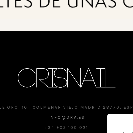
LE ORO, 10 · COLMENAR VIEJO MADRID 28770, ES
INFO@DRV.ES
+34 902 100 021