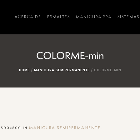
ACERCA DE
ESMALTES
MANICURA SPA
SISTEMAS
COLORME-min
HOME
/
MANICURA SEMIPERMANENTE
/
COLORME-MIN
 500×500 IN
.
MANICURA SEMIPERMANENTE