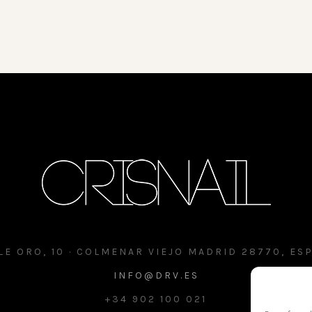
LE ORO, 10 · COLMENAR VIEJO MADRID 28770, ES
INFO@DRV.ES
+34 902 100 021