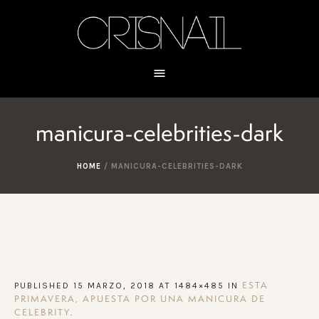
manicura-celebrities-dark
HOME
/
MANICURA-CELEBRITIES-DARK
PUBLISHED
15 MARZO, 2018
AT 1484×485 IN
ESTA
PRIMAVERA, APUESTA POR UNA MANICURA DE
.
CELEBRITY