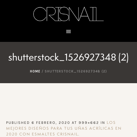
shutterstock_1526927348 (2)
HOME
/
SHUTTERSTOCK_1526927348 (2)
PUBLISHED
6 FEBRERO, 2020
AT 999×662 IN
LOS
MEJORES DISEÑOS PARA TUS UÑAS ACRÍLICAS EN
.
2020 CON ESMALTES CRISNAIL