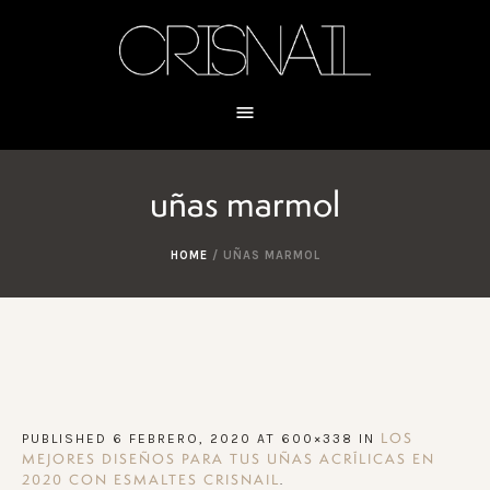
uñas marmol
HOME
/
UÑAS MARMOL
PUBLISHED
6 FEBRERO, 2020
AT 600×338 IN
LOS
MEJORES DISEÑOS PARA TUS UÑAS ACRÍLICAS EN
.
2020 CON ESMALTES CRISNAIL