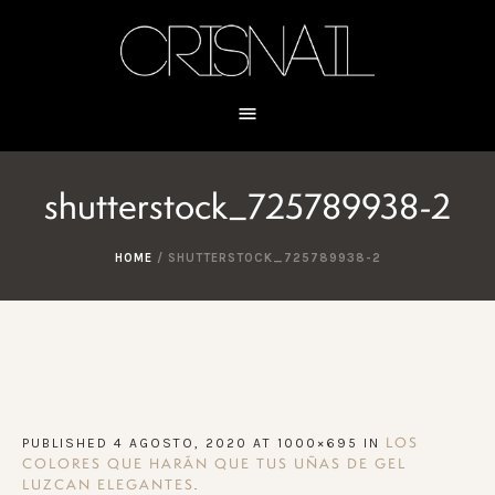
shutterstock_725789938-2
HOME
/
SHUTTERSTOCK_725789938-2
PUBLISHED
4 AGOSTO, 2020
AT 1000×695 IN
LOS
COLORES QUE HARÁN QUE TUS UÑAS DE GEL
.
LUZCAN ELEGANTES