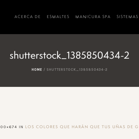
ACERCA DE
ESMALTES
MANICURA SPA
SISTEMAS
shutterstock_1385850434-2
HOME
/
SHUTTERSTOCK_1385850434-2
000×674 IN
LOS COLORES QUE HARÁN QUE TUS UÑAS DE G