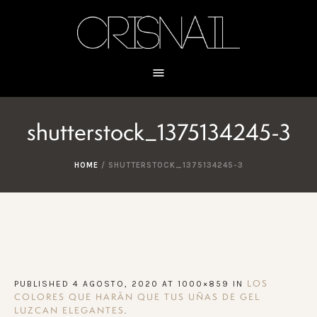
shutterstock_1375134245-3
HOME
/
SHUTTERSTOCK_1375134245-3
PUBLISHED
4 AGOSTO, 2020
AT 1000×859 IN
LOS
COLORES QUE HARÁN QUE TUS UÑAS DE GEL
.
LUZCAN ELEGANTES