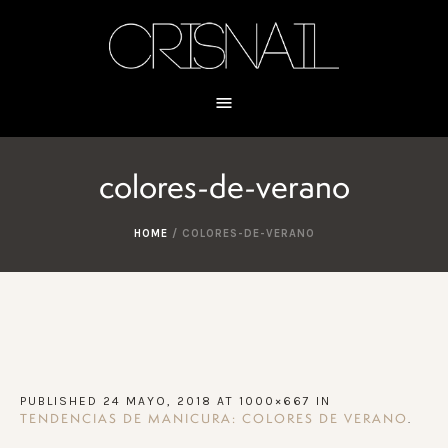
colores-de-verano
HOME
/
COLORES-DE-VERANO
PUBLISHED
24 MAYO, 2018
AT 1000×667 IN
.
TENDENCIAS DE MANICURA: COLORES DE VERANO