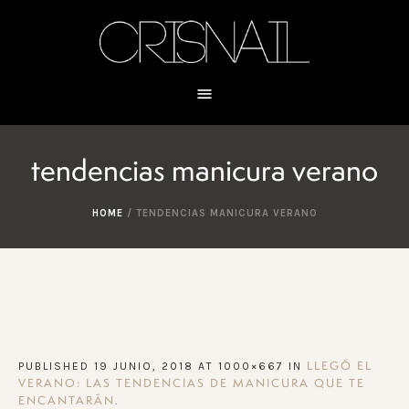
tendencias manicura verano
HOME
/
TENDENCIAS MANICURA VERANO
PUBLISHED
19 JUNIO, 2018
AT 1000×667 IN
LLEGÓ EL
VERANO: LAS TENDENCIAS DE MANICURA QUE TE
.
ENCANTARÁN