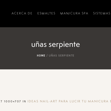
ACERCA DE
ESMALTES
MANICURA SPA
SISTEMAS
uñas serpiente
HOME
/
UÑAS SERPIENTE
T 1000×707 IN
IDEAS NAIL-ART PARA LUCIR TU MANICURA 