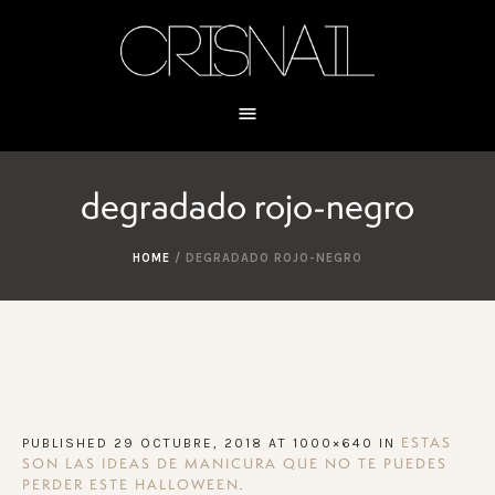
degradado rojo-negro
HOME
/
DEGRADADO ROJO-NEGRO
PUBLISHED
29 OCTUBRE, 2018
AT 1000×640 IN
ESTAS
SON LAS IDEAS DE MANICURA QUE NO TE PUEDES
.
PERDER ESTE HALLOWEEN