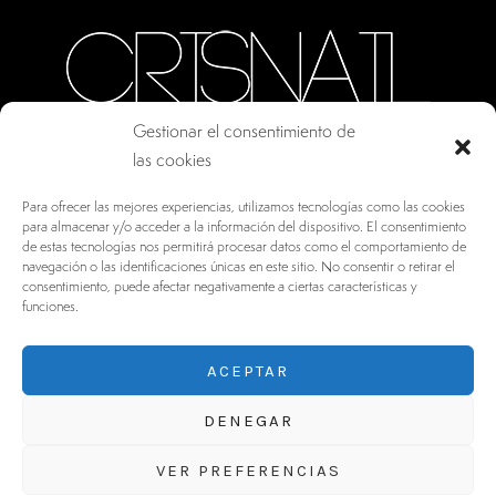
Gestionar el consentimiento de
las cookies
CALLE ORO, 10 · COLMENAR VIEJO MADRID
Para ofrecer las mejores experiencias, utilizamos tecnologías como las cookies
28770, ESPAÑA
para almacenar y/o acceder a la información del dispositivo. El consentimiento
de estas tecnologías nos permitirá procesar datos como el comportamiento de
INFO@DRV.ES
navegación o las identificaciones únicas en este sitio. No consentir o retirar el
consentimiento, puede afectar negativamente a ciertas características y
+34 902 100 021
funciones.
ACEPTAR
DENEGAR
VER PREFERENCIAS