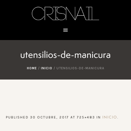
utensilios-de-manicura
HOME
/
INICIO
/
UTENSILIOS-DE-MANICURA
PUBLISHED
30 OCTUBRE, 2017
AT 725×483 IN
.
INICIO