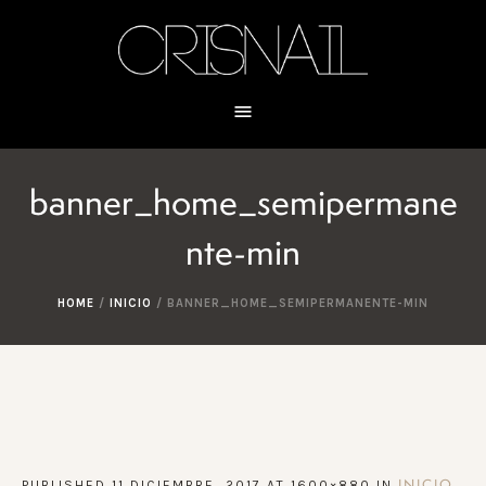
banner_home_semipermane
nte-min
HOME
/
INICIO
/
BANNER_HOME_SEMIPERMANENTE-MIN
PUBLISHED
11 DICIEMBRE, 2017
AT 1600×880 IN
.
INICIO