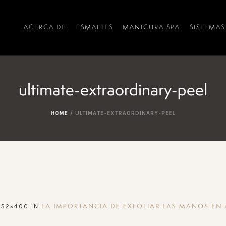
ACERCA DE
ESMALTES
MANICURA SPA
SISTEMAS
ultimate-extraordinary-peel
HOME
/
ULTIMATE-EXTRAORDINARY-PEEL
452×400 IN
LA IMPORTANCIA DE EXFOLIAR LAS MANOS EN 