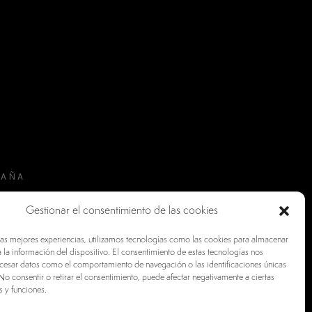
PAÑA
Gestionar el consentimiento de las cookies
las mejores experiencias, utilizamos tecnologías como las cookies para almacenar
 la información del dispositivo. El consentimiento de estas tecnologías nos
ocesar datos como el comportamiento de navegación o las identificaciones únicas
. No consentir o retirar el consentimiento, puede afectar negativamente a ciertas
s y funciones.