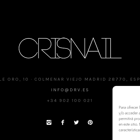
LE ORO, 10 · COLMENAR VIEJO MADRID 28770, ES
INFO@DRV.ES
+34 902 100 021
Para ofrecer 
y/o acceder a
permitirá pr
en este sitio
característica