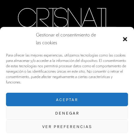
Gestionar el consentimiento de
las cookies
CALLE ORO, 10 · COLMENAR VIEJO MADRID
Para ofrecer las mejores experiencias, utilizamos tecnologías como las cookies
28770, ESPAÑA
para almacenar y/o acceder a la información del dispositivo. El consentimiento
de estas tecnologías nos permitirá procesar datos como el comportamiento de
INFO@DRV.ES
navegación o las identificaciones únicas en este sitio. No consentir o retirar el
consentimiento, puede afectar negativamente a ciertas características y
+34 902 100 021
funciones.
ACEPTAR
DENEGAR
VER PREFERENCIAS