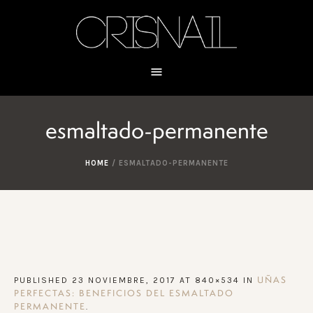
esmaltado-permanente
HOME
/
ESMALTADO-PERMANENTE
PUBLISHED
23 NOVIEMBRE, 2017
AT 840×534 IN
UÑAS
PERFECTAS: BENEFICIOS DEL ESMALTADO
.
PERMANENTE