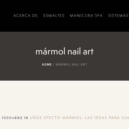
ACERCA DE
ESMALTES
MANICURA SPA
SISTEMAS
mármol nail art
HOME
/
MÁRMOL NAIL ART
 1000×662 IN
UÑAS EFECTO MÁRMOL: LAS IDEAS PARA SU