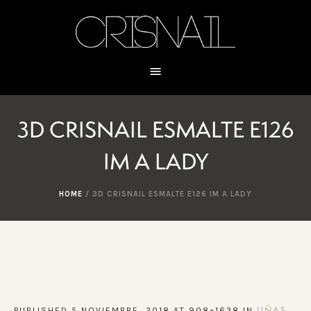
3D CRISNAIL ESMALTE E126
IM A LADY
HOME
/
3D CRISNAIL ESMALTE E126 IM A LADY
PUBLISHED
5 NOVIEMBRE, 2018
AT 908×1638 IN
UÑAS