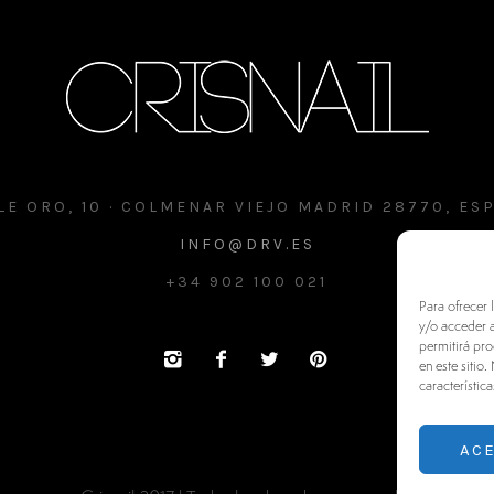
LE ORO, 10 · COLMENAR VIEJO MADRID 28770, ES
INFO@DRV.ES
+34 902 100 021
Para ofrecer 
y/o acceder a
permitirá pr
en este sitio
característica
AC