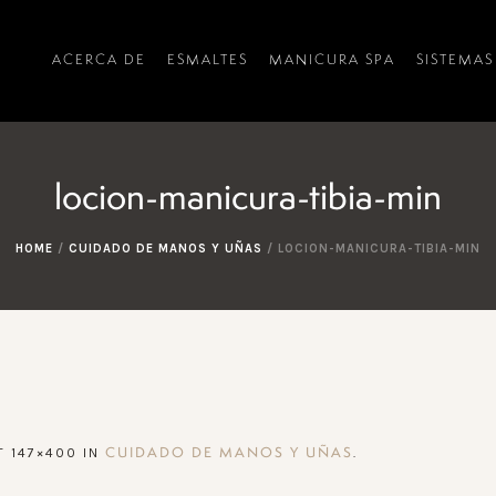
ACERCA DE
ESMALTES
MANICURA SPA
SISTEMAS
locion-manicura-tibia-min
HOME
/
CUIDADO DE MANOS Y UÑAS
/
LOCION-MANICURA-TIBIA-MIN
T 147×400 IN
.
CUIDADO DE MANOS Y UÑAS