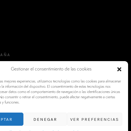
PAÑA
Gestionar el consentimiento de las cookies
las mejores experiencias, utilizamos tecnologías como las cookies para almacenar
 la información del dispositivo. El consentimiento de estas tecnologías nos
ocesar datos como el comportamiento de navegación o las identificaciones únicas
. No consentir o retirar el consentimiento, puede afectar negativamente a ciertas
s y funciones.
EPTAR
DENEGAR
VER PREFERENCIAS