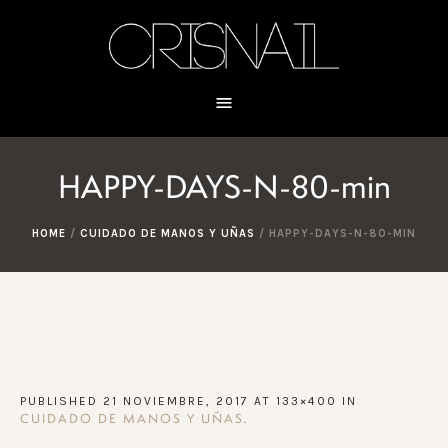
HAPPY-DAYS-N-80-min
HOME
/
CUIDADO DE MANOS Y UÑAS
/
HAPPY-DAYS-N-80-MIN
PUBLISHED
21 NOVIEMBRE, 2017
AT 133×400 IN
.
CUIDADO DE MANOS Y UÑAS