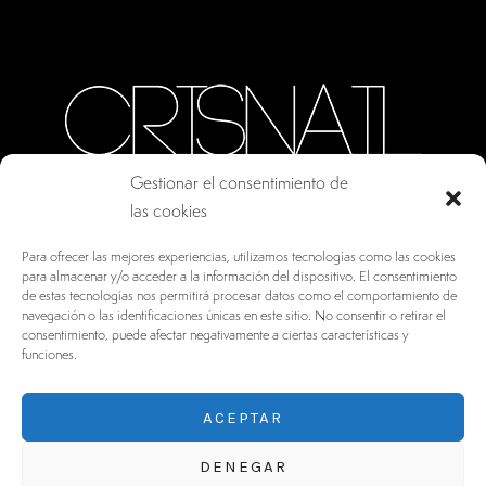
Gestionar el consentimiento de
las cookies
CALLE ORO, 10 · COLMENAR VIEJO MADRID
Para ofrecer las mejores experiencias, utilizamos tecnologías como las cookies
28770, ESPAÑA
para almacenar y/o acceder a la información del dispositivo. El consentimiento
de estas tecnologías nos permitirá procesar datos como el comportamiento de
INFO@DRV.ES
navegación o las identificaciones únicas en este sitio. No consentir o retirar el
consentimiento, puede afectar negativamente a ciertas características y
+34 902 100 021
funciones.
ACEPTAR
DENEGAR