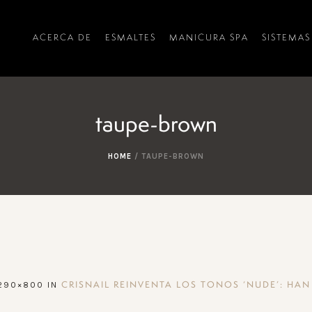
ACERCA DE
ESMALTES
MANICURA SPA
SISTEMAS
taupe-brown
HOME
/
TAUPE-BROWN
290×800 IN
CRISNAIL REINVENTA LOS TONOS ‘NUDE’: HAN