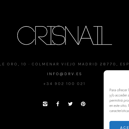
LE ORO, 10 · COLMENAR VIEJO MADRID 28770, ES
INFO@DRV.ES
+34 902 100 021
Para ofrecer 
y/o acceder a
permitirá pr
en este sitio
característica
AC