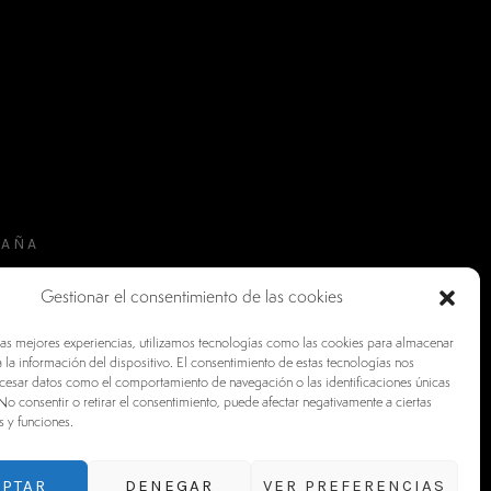
PAÑA
Gestionar el consentimiento de las cookies
las mejores experiencias, utilizamos tecnologías como las cookies para almacenar
 la información del dispositivo. El consentimiento de estas tecnologías nos
ocesar datos como el comportamiento de navegación o las identificaciones únicas
. No consentir o retirar el consentimiento, puede afectar negativamente a ciertas
s y funciones.
EPTAR
DENEGAR
VER PREFERENCIAS